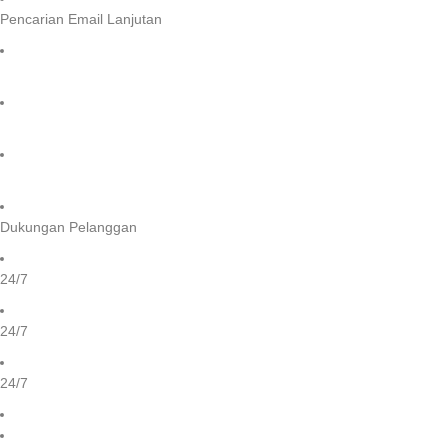
Pencarian Email Lanjutan
Dukungan Pelanggan
24/7
24/7
24/7