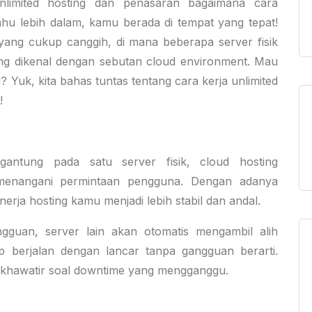
limited hosting dan penasaran bagaimana cara
ahu lebih dalam, kamu berada di tempat yang tepat!
 yang cukup canggih, di mana beberapa server fisik
ang dikenal dengan sebutan cloud environment. Mau
g? Yuk, kita bahas tuntas tentang cara kerja unlimited
!
ergantung pada satu server fisik, cloud hosting
enangani permintaan pengguna. Dengan adanya
erja hosting kamu menjadi lebih stabil dan andal.
gguan, server lain akan otomatis mengambil alih
p berjalan dengan lancar tanpa gangguan berarti.
u khawatir soal downtime yang mengganggu.