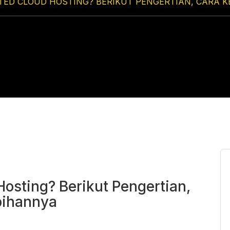
ITED CLOUD HOSTING? BERIKUT PENGERTIAN, CARA 
Hosting? Berikut Pengertian,
ebihannya