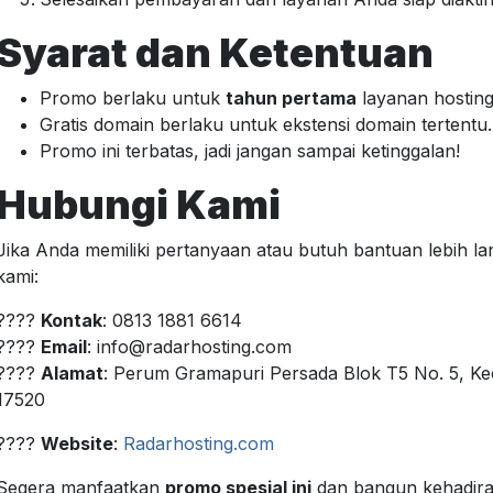
Syarat dan Ketentuan
Promo berlaku untuk
tahun pertama
layanan hosting
Gratis domain berlaku untuk ekstensi domain tertentu.
Promo ini terbatas, jadi jangan sampai ketinggalan!
Hubungi Kami
Jika Anda memiliki pertanyaan atau butuh bantuan lebih l
kami:
????
Kontak
: 0813 1881 6614
????
Email
:
info@radarhosting.com
????
Alamat
: Perum Gramapuri Persada Blok T5 No. 5, Kec
17520
????
Website
:
Radarhosting.com
Segera manfaatkan
promo spesial ini
dan bangun kehadira