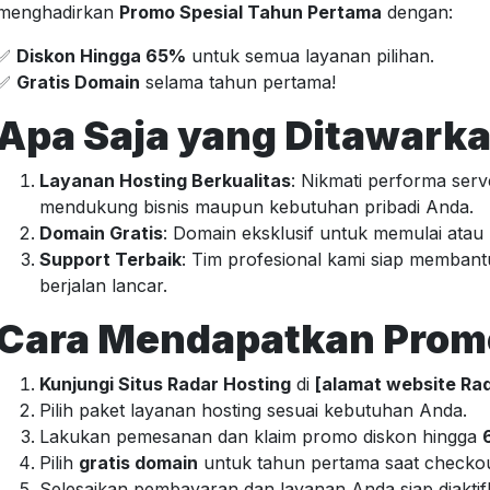
menghadirkan
Promo Spesial Tahun Pertama
dengan:
✅
Diskon Hingga 65%
untuk semua layanan pilihan.
✅
Gratis Domain
selama tahun pertama!
Apa Saja yang Ditawark
Layanan Hosting Berkualitas
: Nikmati performa serv
mendukung bisnis maupun kebutuhan pribadi Anda.
Domain Gratis
: Domain eksklusif untuk memulai ata
Support Terbaik
: Tim profesional kami siap memban
berjalan lancar.
Cara Mendapatkan Promo
Kunjungi Situs Radar Hosting
di
[alamat website Rad
Pilih paket layanan hosting sesuai kebutuhan Anda.
Lakukan pemesanan dan klaim promo diskon hingga
Pilih
gratis domain
untuk tahun pertama saat checkou
Selesaikan pembayaran dan layanan Anda siap diaktif