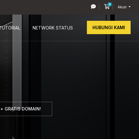
0
Keranjang Belan
Akun
HUBUNGI KAMI
TUTORIAL
NETWORK STATUS
+ GRATIS DOMAIN!