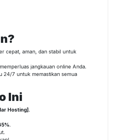
an?
er cepat, aman, dan stabil untuk
u memperluas jangkauan online Anda.
tu 24/7 untuk memastikan semua
 Ini
ar Hosting]
.
65%
.
t.
kan!